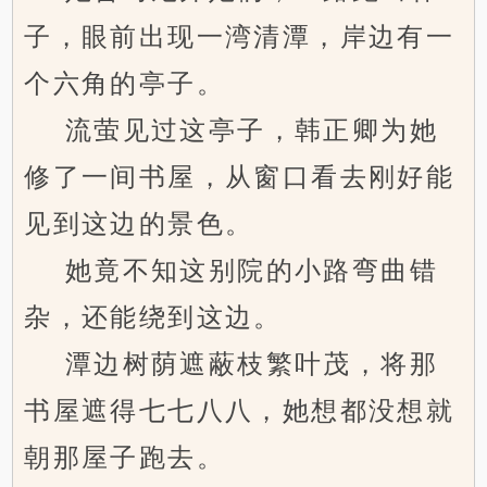
子，眼前出现一湾清潭，岸边有一
个六角的亭子。
流萤见过这亭子，韩正卿为她
修了一间书屋，从窗口看去刚好能
见到这边的景色。
她竟不知这别院的小路弯曲错
杂，还能绕到这边。
潭边树荫遮蔽枝繁叶茂，将那
书屋遮得七七八八，她想都没想就
朝那屋子跑去。