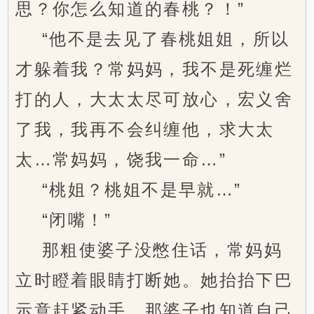
思？你怎么知道的春桃？！”
“他不是去见了春桃姐姐，所以
才躲着我？常妈妈，我不是死缠烂
打的人，大太太尽可放心，宏义舍
了我，我再不会纠缠他，求大太
太…常妈妈，饶我一命…”
“桃姐？桃姐不是早就…”
“闭嘴！”
那粗使婆子没憋住话，常妈妈
立时瞪着眼睛打断她。她抬抬下巴
示意赶紧动手，那婆子也知道自己