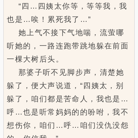
“四…四姨太你等，等等我，我
也是…唉！累死我了…”
她上气不接下气地喘，流萤哪
听她的，一路连跑带跳地躲在前面
一棵大树后头。
那婆子听不见脚步声，清楚她
躲了，便大声说道，“四姨太，别
躲了，咱们都是苦命人，我也是…
呼…也是听常妈妈的的吩咐，我不
想伤你，咱们…呼…咱们没仇没怨