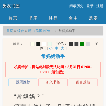
男友书屋
阅读历史
|
登录
|
注册
首 页
书 库
排 行
全 本
搜 索
首页
综合
药 （民国 NPH）
常妈妈动手
背景：
字色：
字
体：
[
小
中
大
]
常妈妈动手
机房维护，网站此时段无法访问：3月31日 01:00–
16:00（请知悉）
投票推荐
加入书签
留言反馈
“常妈妈？”