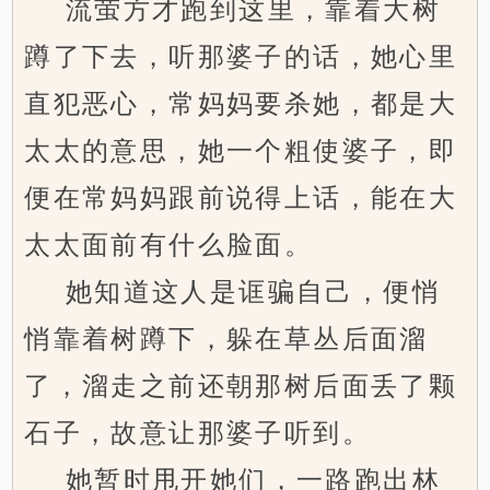
流萤方才跑到这里，靠着大树
蹲了下去，听那婆子的话，她心里
直犯恶心，常妈妈要杀她，都是大
太太的意思，她一个粗使婆子，即
便在常妈妈跟前说得上话，能在大
太太面前有什么脸面。
她知道这人是诓骗自己，便悄
悄靠着树蹲下，躲在草丛后面溜
了，溜走之前还朝那树后面丢了颗
石子，故意让那婆子听到。
她暂时甩开她们，一路跑出林