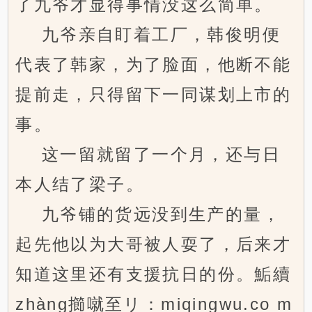
了九爷才显得事情没这么简单。
九爷亲自盯着工厂，韩俊明便
代表了韩家，为了脸面，他断不能
提前走，只得留下一同谋划上市的
事。
这一留就留了一个月，还与日
本人结了梁子。
九爷铺的货远没到生产的量，
起先他以为大哥被人耍了，后来才
知道这里还有支援抗日的份。鮜續
zhàng擳噈至リ：miqingwu.co m