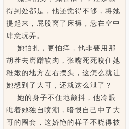
得到处都是，他还觉得不够，将她
提起来，屁股离了床褥，悬在空中
肆意玩弄。
她怕扎，更怕痒，他非要用那
胡茬去磨蹭软肉，张嘴死死咬住她
稚嫩的地方左右摆头，这怎么就让
她想到了大哥，还就这么泄了？
她的身子不住地颤抖，他冷眼
瞧着她独自喷潮，暗恨自己中了大
哥的圈套，这娇艳的样子不晓得被