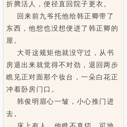
折腾活人，便径直回院子更衣。
回来前九爷托他给韩正卿带了
东西，他想也没想便进了韩正卿的
屋。
大哥这规矩他就没守过，从书
房退出来就觉得不对劲，退回两步
瞧见正对面那个妆台，一朵白花正
冲着卧房门口。
韩俊明眉心一皱，小心推门进
去。
床上有人，他瞧不真切，可地