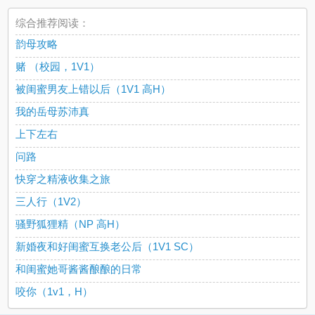
综合推荐阅读：
韵母攻略
赌 （校园，1V1）
被闺蜜男友上错以后（1V1 高H）
我的岳母苏沛真
上下左右
问路
快穿之精液收集之旅
三人行（1V2）
骚野狐狸精（NP 高H）
新婚夜和好闺蜜互换老公后（1V1 SC）
和闺蜜她哥酱酱酿酿的日常
咬你（1v1，H）