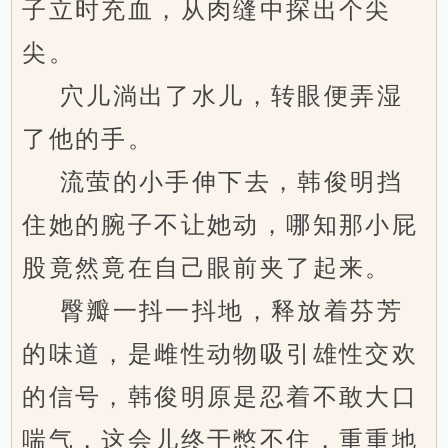
子立时充血，从肉缝中探出个尖
尖。
穴儿淌出了水儿，转眼便弄湿
了他的手。
流萤的小手伸下去，韩俊明挡
住她的腕子不让她动，哪知那小屁
股竟然竟在自己眼前夹了起来。
臀瓣一抖一抖地，释放着芬芳
的味道，是雌性动物吸引雄性交欢
的信号，韩俊明原是忍着不敢大口
喘气，这会儿终于憋不住，重重地