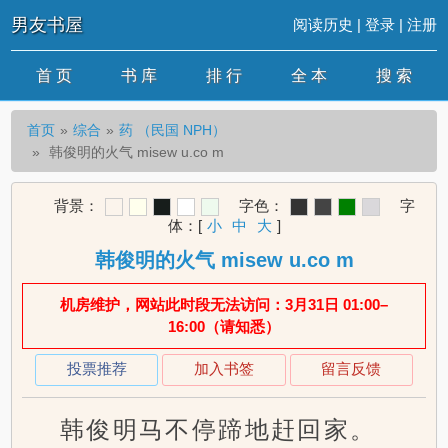
男友书屋
阅读历史
|
登录
|
注册
首 页
书 库
排 行
全 本
搜 索
首页
综合
药 （民国 NPH）
韩俊明的火气 misew u.co m
背景：
字色：
字
体：
[
小
中
大
]
韩俊明的火气 misew u.co m
机房维护，网站此时段无法访问：3月31日 01:00–
16:00（请知悉）
投票推荐
加入书签
留言反馈
韩俊明马不停蹄地赶回家。