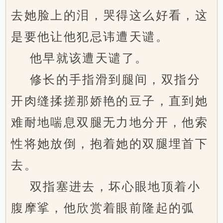
去她脸上的泪，哭得这么好看，这
是要他让他犯忌讳遭天谴。
他早就该遭天谴了。
修长的手指滑到腿间，双指分
开肉缝揉搓那娇艳的豆子，直到她
难耐地喘息双腿无力地分开，他索
性将她放倒，抱着她的双腿埋首下
去。
双指塞进去，坏心眼地顶着小
腹摩挲，他欣赏着眼前隆起的弧