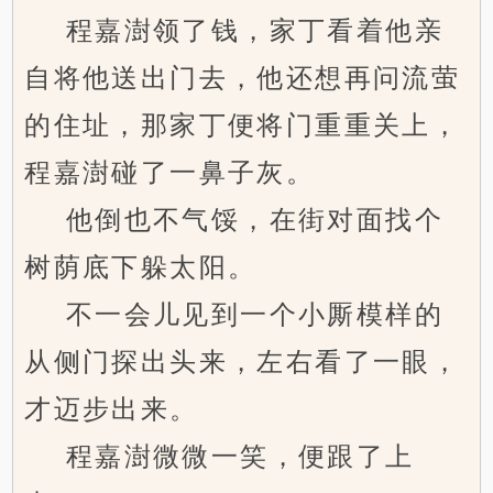
程嘉澍领了钱，家丁看着他亲
自将他送出门去，他还想再问流萤
的住址，那家丁便将门重重关上，
程嘉澍碰了一鼻子灰。
他倒也不气馁，在街对面找个
树荫底下躲太阳。
不一会儿见到一个小厮模样的
从侧门探出头来，左右看了一眼，
才迈步出来。
程嘉澍微微一笑，便跟了上