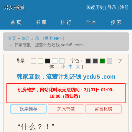
男友书屋
阅读历史
|
登录
|
注册
首 页
书 库
排 行
全 本
搜 索
首页
综合
药 （民国 NPH）
韩家衰败，流萤计划还钱 yedu5 .com
背景：
字色：
字
体：
[
小
中
大
]
韩家衰败，流萤计划还钱 yedu5 .com
机房维护，网站此时段无法访问：3月31日 01:00–
16:00（请知悉）
投票推荐
加入书签
留言反馈
“什么？！”