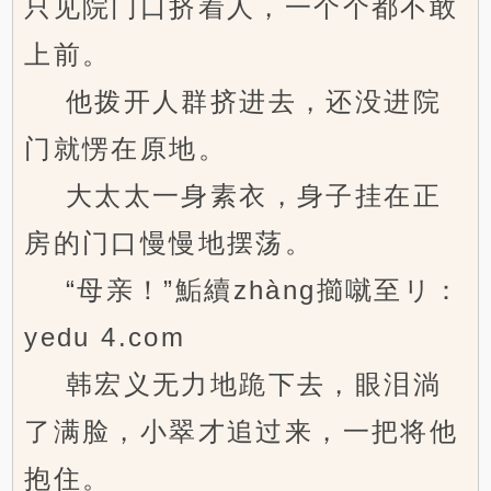
只见院门口挤着人，一个个都不敢
上前。
他拨开人群挤进去，还没进院
门就愣在原地。
大太太一身素衣，身子挂在正
房的门口慢慢地摆荡。
“母亲！”鮜續zhàng擳噈至リ：
yedu 4.com
韩宏义无力地跪下去，眼泪淌
了满脸，小翠才追过来，一把将他
抱住。