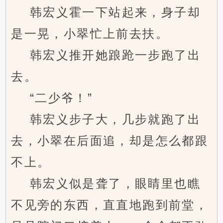
韩宏义霍一下站起来，身子却
是一晃，小翠忙上前去扶。
韩宏义推开她踉跄一步跑了出
去。
“二少爷！”
韩宏义步子大，几步就跑了出
去，小翠在后面追，却是怎么都跟
不上。
韩宏义似是聋了，眼睛里也瞧
不见旁的东西，直直地跑到前堂，