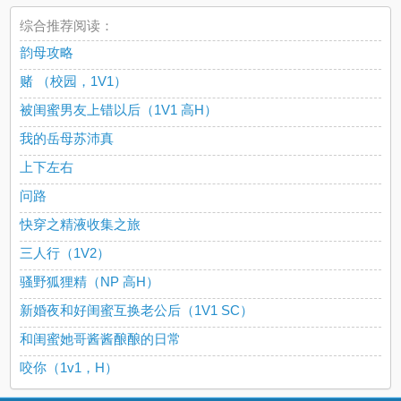
综合推荐阅读：
韵母攻略
赌 （校园，1V1）
被闺蜜男友上错以后（1V1 高H）
我的岳母苏沛真
上下左右
问路
快穿之精液收集之旅
三人行（1V2）
骚野狐狸精（NP 高H）
新婚夜和好闺蜜互换老公后（1V1 SC）
和闺蜜她哥酱酱酿酿的日常
咬你（1v1，H）