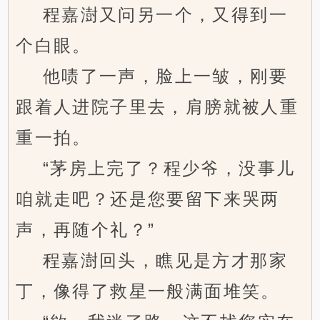
程嘉澍又问另一个，又得到一
个白眼。
他啧了一声，脸上一皱，刚要
跟着人进院子里去，肩膀就被人重
重一拍。
“茅房上完了？程少爷，没事儿
咱就走吧？还是您要留下来哭两
声，再随个礼？”
程嘉澍回头，瞧见是方才那家
丁，像得了救星一般满面堆笑。