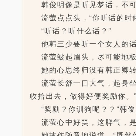
韩俊明像是听见梦话，不可置
流萤点点头，“你听话的时候
“听话？听什么话？”
他韩三少要听一个女人的话
流萤皱起眉头，尽可能地板起
她的心思终归没有韩正卿转
流萤长舒一口大气，起身坐到
收拾出去，做得好便奖励你。
“奖励？你训狗呢？？”韩俊
流萤心中好笑，这脾气，是
她故作随意地说道，“既然你