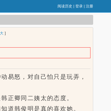
阅读历史
|
登录
|
注册
大
]
动易怒，对自己怕只是玩弄，
韩正卿同二姨太的态度。
知道韩俊明是真的喜欢她。