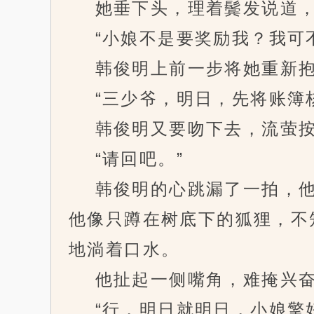
她垂下头，理着鬓发说道，“
“小娘不是要奖励我？我可不
韩俊明上前一步将她重新抱
“三少爷，明日，先将账簿核
韩俊明又要吻下去，流萤按
“请回吧。”
韩俊明的心跳漏了一拍，他
他像只蹲在树底下的狐狸，不
地淌着口水。
他扯起一侧嘴角，难掩兴奋
“行，明日就明日，小娘擎好