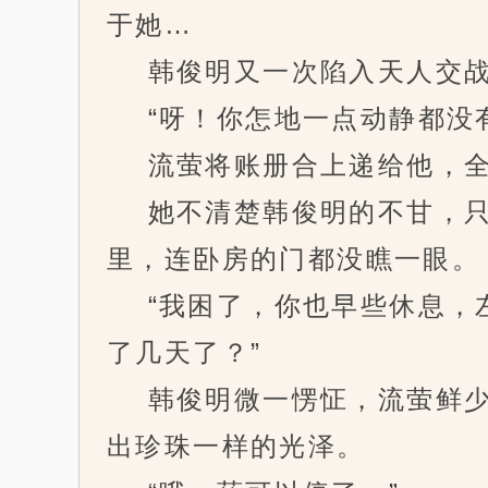
于她…
韩俊明又一次陷入天人交战
“呀！你怎地一点动静都没有
流萤将账册合上递给他，全
她不清楚韩俊明的不甘，只
里，连卧房的门都没瞧一眼。
“我困了，你也早些休息，左
了几天了？”
韩俊明微一愣怔，流萤鲜少
出珍珠一样的光泽。