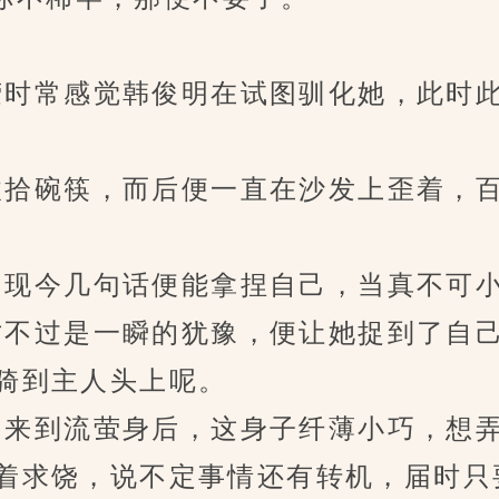
时常感觉韩俊明在试图驯化她，此时此
拾碗筷，而后便一直在沙发上歪着，百
现今几句话便能拿捏自己，当真不可
不过是一瞬的犹豫，便让她捉到了自己
骑到主人头上呢。
来到流萤身后，这身子纤薄小巧，想弄
着求饶，说不定事情还有转机，届时只