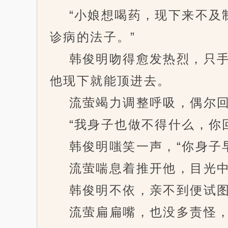
“小娘想喝药，现下来不及制
诊病的法子。”
韩俊明吻得愈发热烈，只手
他现下就能顶进去。
流萤竭力调整呼吸，偶尔回
“我身子也做不得什么，你回
韩俊明嗤笑一声，“你身子早
流萤喘息着推开他，目光中
韩俊明不依，亲不到便试图贴
流萤扁扁嘴，也没多责怪，