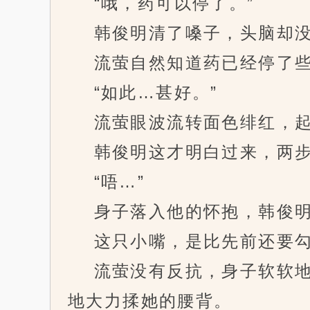
“哦，药可以停了。”
韩俊明清了嗓子，头脑却没
流萤自然知道药已经停了些
“如此…甚好。”
流萤眼波流转面色绯红，起身
韩俊明这才明白过来，两步
“唔…”
身子落入他的怀抱，韩俊明
这只小嘴，是比先前还要勾
流萤没有反抗，身子软软地
地大力揉她的腰背。