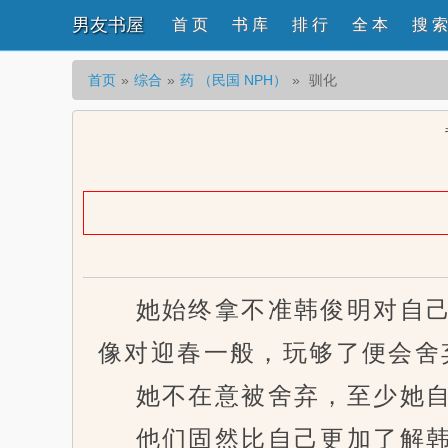
男友书屋
首 页
书 库
排 行
全 本
搜 索
首页
综合
药 （民国 NPH）
驯化
她始终拿不准韩俊明对自己
像对迎春一般，玩够了便会舍
她不在意被舍弃，至少她自
他们固然比自己更加了解韩