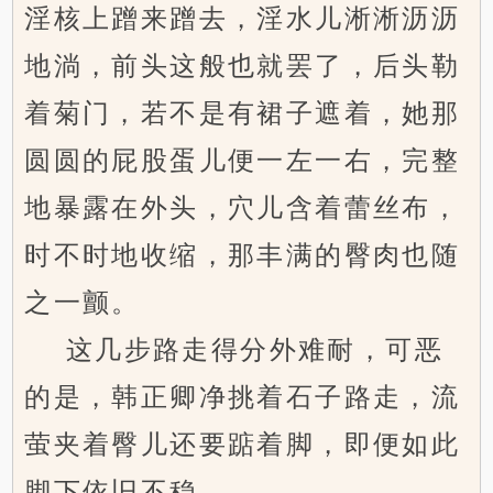
淫核上蹭来蹭去，淫水儿淅淅沥沥
地淌，前头这般也就罢了，后头勒
着菊门，若不是有裙子遮着，她那
圆圆的屁股蛋儿便一左一右，完整
地暴露在外头，穴儿含着蕾丝布，
时不时地收缩，那丰满的臀肉也随
之一颤。
这几步路走得分外难耐，可恶
的是，韩正卿净挑着石子路走，流
萤夹着臀儿还要踮着脚，即便如此
脚下依旧不稳。