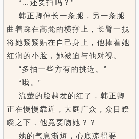
“…还要拍吗？”
韩正卿伸长一条腿，另一条腿
曲着踩在高凳的横撑上，长臂一揽
将她紧紧贴在自己身上，他捧着她
红润的小脸，她被迫与他对视。
“多拍一些方有的挑选。”
“哦。”
流萤的脸越发的红了，韩正卿
正在慢慢靠近，大庭广众，众目睽
睽之下，他竟要吻她？？
她的气息渐短，心底凉得要