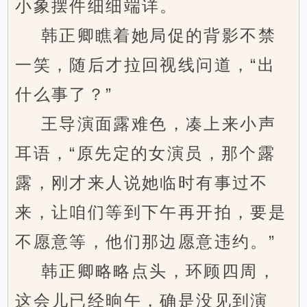
小象摆件细细端详。
韩正卿瞧着她局促的背影不禁
一笑，随后才拉回视线问道，“出
什么事了？”
王导演面露难色，凑上来小声
耳语，“原先定的女演员，那个露
露，刚才来人说她临时有事过不
来，让咱们等到下午再开拍，要是
不愿意等，他们那边愿意违约。”
韩正卿略略点头，环顾四周，
这会儿已经晌午，确是没见到演