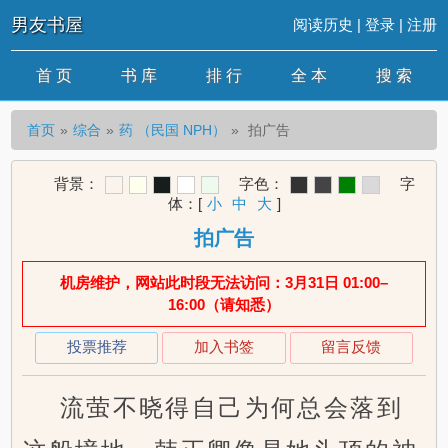
男友书屋
阅读历史
|
登录
|
注册
首 页
书 库
排 行
全 本
搜 索
首页
综合
药 （民国 NPH）
拍广告
背景：
字色：
字
体：
[
小
中
大
]
拍广告
机房维护，网站此时段无法访问：3月31日 01:00–
16:00（请知悉）
投票推荐
加入书签
留言反馈
流萤不晓得自己为何总会落到