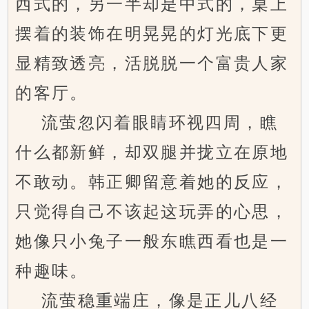
西式的，另一半却是中式的，桌上
摆着的装饰在明晃晃的灯光底下更
显精致透亮，活脱脱一个富贵人家
的客厅。
流萤忽闪着眼睛环视四周，瞧
什么都新鲜，却双腿并拢立在原地
不敢动。韩正卿留意着她的反应，
只觉得自己不该起这玩弄的心思，
她像只小兔子一般东瞧西看也是一
种趣味。
流萤稳重端庄，像是正儿八经