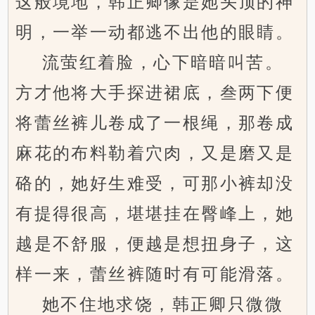
这般境地，韩正卿像是她头顶的神
明，一举一动都逃不出他的眼睛。
流萤红着脸，心下暗暗叫苦。
方才他将大手探进裙底，叁两下便
将蕾丝裤儿卷成了一根绳，那卷成
麻花的布料勒着穴肉，又是磨又是
硌的，她好生难受，可那小裤却没
有提得很高，堪堪挂在臀峰上，她
越是不舒服，便越是想扭身子，这
样一来，蕾丝裤随时有可能滑落。
她不住地求饶，韩正卿只微微