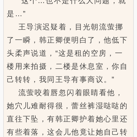
“这个…也不是什么大问题，就
是…”
王导演迟疑着，目光朝流萤挪
了一瞬，韩正卿便明白了，他低下
头柔声说道，“这是租的空房，一
楼用来拍摄，二楼是休息室，你自
己转转，我同王导有事商议。”
流萤咬着唇忽闪着眼睛看他，
她穴儿难耐得很，蕾丝裤湿哒哒的
直往下坠，有韩正卿护着她心里还
有些着落，这会儿他竟让她自己转