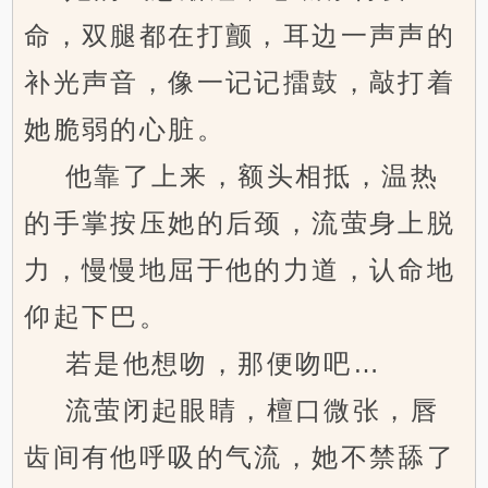
命，双腿都在打颤，耳边一声声的
补光声音，像一记记擂鼓，敲打着
她脆弱的心脏。
他靠了上来，额头相抵，温热
的手掌按压她的后颈，流萤身上脱
力，慢慢地屈于他的力道，认命地
仰起下巴。
若是他想吻，那便吻吧…
流萤闭起眼睛，檀口微张，唇
齿间有他呼吸的气流，她不禁舔了