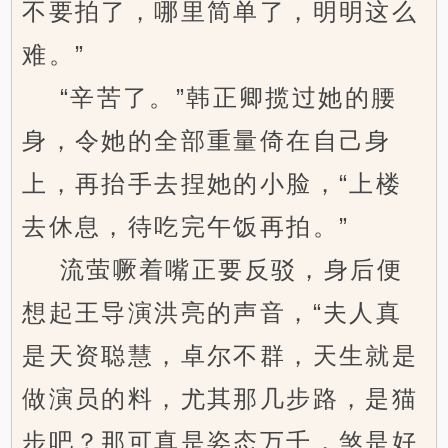
不要拍了，哪里简单了，明明这么
难。”
“辛苦了。”韩正卿揽过她的腰
身，令她的全部重量倚在自己身
上，再抬手去捏她的小脸，“上楼
去休息，待吃完午饭再拍。”
流萤噘着嘴正要反驳，身后便
想起王导演洪亮的声音，“夫人真
是天资聪慧，卓尔不群，天生就是
做演员的料，尤其那几步路，是猫
步吧？那可真是姿态万千，煞是好