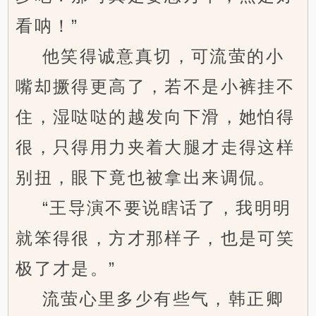
看呐！”
他笑得诚意真切，可流萤的小
嘴却撅得更高了，若不是小裤挂不
住，湿哒哒的越发向下滑，她怕得
很，只得用力夹着大腿才走得这样
别扭，眼下竟也被拿出来调侃。
“王导演不要说瞎话了，我明明
就笨得很，方才那样子，也是可笑
极了才是。”
流萤心里多少有些气，韩正卿