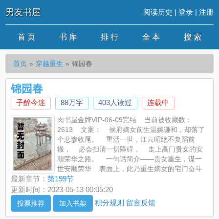
男友书屋
阅读历史
|
登录
|
注册
首 页
书 库
排 行
全 本
搜 索
首页
穿越重生
锦园春
锦园春
子醉今迷
88万字
403人读过
连载中
肉书屋金牌VIP-06-09完结 当前被收藏数：
2613 文案： 侯府嫡女前生温婉谦和，却落了
个悲惨收尾。 重活一世，江云昭绝不复蹈前
辙， 必会扫清一切障碍， 走上高门贵女的安
顺荣华之路。 一句话简介——贵女重生，谋一
世安顺荣华 表面上，此乃重生嫡女的宅门奋斗
史。 实际上，这也是某只傲娇忠犬（？）的漫漫追妻史。 只
最新章节：
第199节
不过追的年头…… 略微长了那么一点^_^ 内容标签：重生 宅
更新时间：2023-05-13 00:05:20
斗 情有独钟 天之骄子 主角：江云昭，廖鸿先
积分规则
留言反馈
投票推荐
加入书架