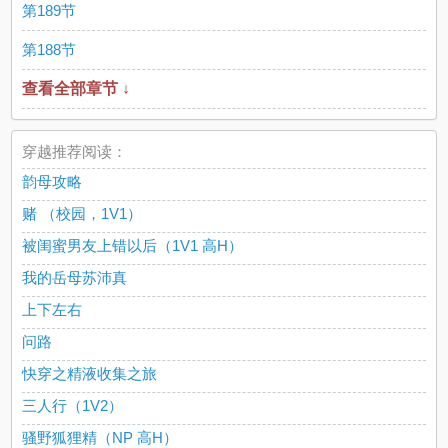
第189节
第188节
查看全部章节 ↓
穿越推荐阅读：
韵母攻略
赌 （校园，1V1）
被闺蜜男友上错以后（1V1 高H）
我的岳母苏沛真
上下左右
问路
快穿之精液收集之旅
三人行（1V2）
骚野狐狸精（NP 高H）