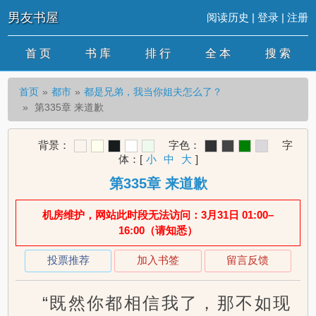
男友书屋
阅读历史
|
登录
|
注册
首 页
书 库
排 行
全 本
搜 索
首页
都市
都是兄弟，我当你姐夫怎么了？
第335章 来道歉
背景：
字色：
字
体：
[
小
中
大
]
第335章 来道歉
机房维护，网站此时段无法访问：3月31日 01:00–
16:00（请知悉）
投票推荐
加入书签
留言反馈
“既然你都相信我了，那不如现