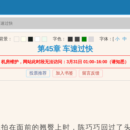
车速过快
背景：
字色：
字体：
[
小
中
第45章 车速过快
机房维护，网站此时段无法访问：3月31日 01:00–16:00（请知悉）
投票推荐
加入书签
留言反馈
拍在面前的翘臀上时，陈巧巧回过了头