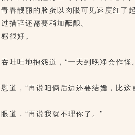
青春靓丽的脸蛋以肉眼可见速度红了
过措辞还需要稍加酝酿。
感很好。
吐吐地抱怨道，“一天到晚净会作怪。
道，“再说咱俩后边还要结婚，比这更
道，“再说我就不理你了。”