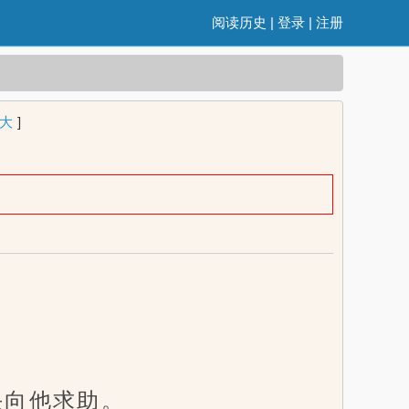
阅读历史
|
登录
|
注册
大
]
向他求助。