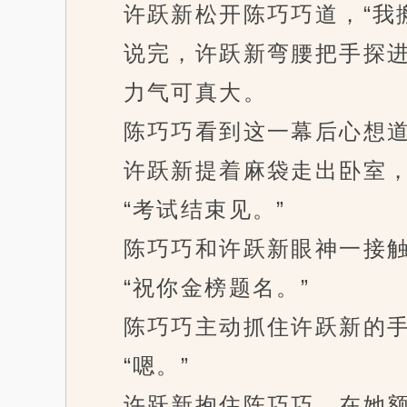
许跃新松开陈巧巧道，“我搬
说完，许跃新弯腰把手探进
力气可真大。
陈巧巧看到这一幕后心想
许跃新提着麻袋走出卧室，来
“考试结束见。”
陈巧巧和许跃新眼神一接触
“祝你金榜题名。”
陈巧巧主动抓住许跃新的手
“嗯。”
许跃新抱住陈巧巧，在她额