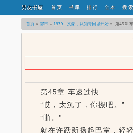
男友书屋
首 页
书 库
排 行
全 本
搜 索
首页
都市
1979：文豪，从知青回城开始
第45章 
第45章 车速过快
“哎，太沉了，你搬吧。”
“啪。”
就在许跃新扬起巴掌，轻轻