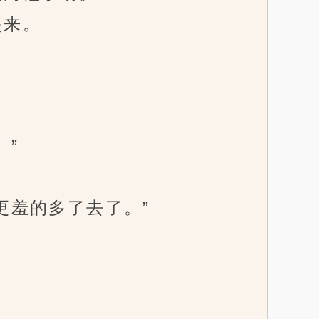
起来。
”
羞的多了去了。”