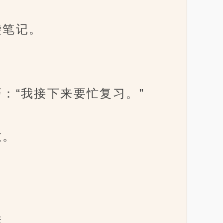
袋笔记。
“我接下来要忙复习。”
散。
唇……