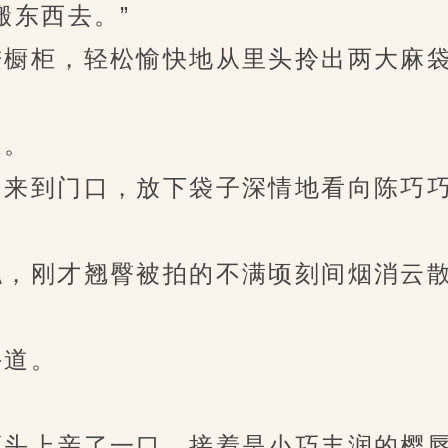
东西去。”
橱柜，轻松愉快地从里头拎出两大麻
道。
到门口，放下袋子深情地看向陈巧巧：
，刚才翘臀被拍的不满顷刻间烟消云
道。
头上亲了一口，接着是小巧丰润的樱