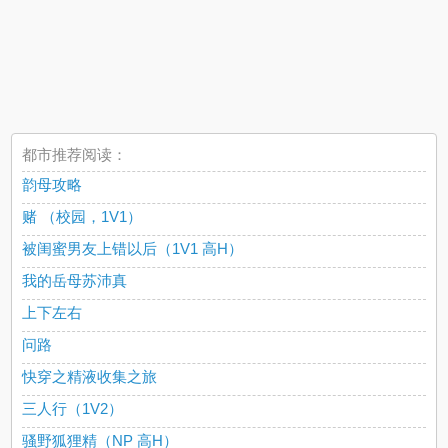
都市推荐阅读：
韵母攻略
赌 （校园，1V1）
被闺蜜男友上错以后（1V1 高H）
我的岳母苏沛真
上下左右
问路
快穿之精液收集之旅
三人行（1V2）
骚野狐狸精（NP 高H）