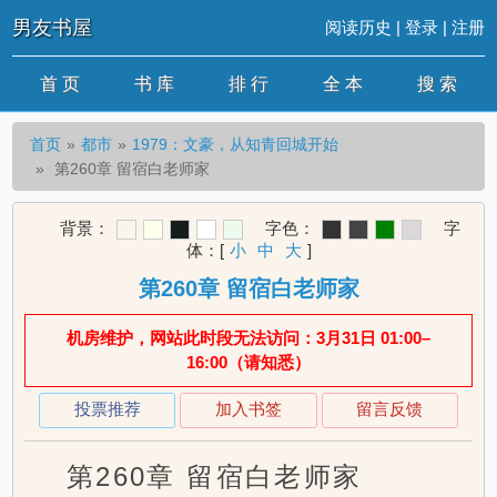
男友书屋
阅读历史
|
登录
|
注册
首 页
书 库
排 行
全 本
搜 索
首页
都市
1979：文豪，从知青回城开始
第260章 留宿白老师家
背景：
字色：
字
体：
[
小
中
大
]
第260章 留宿白老师家
机房维护，网站此时段无法访问：3月31日 01:00–
16:00（请知悉）
投票推荐
加入书签
留言反馈
第260章 留宿白老师家