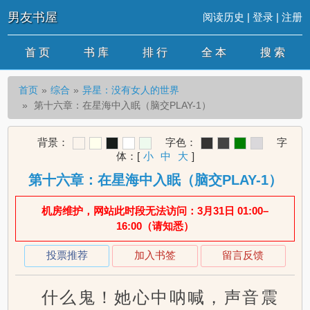
男友书屋
阅读历史
|
登录
|
注册
首 页
书 库
排 行
全 本
搜 索
首页
综合
异星：没有女人的世界
第十六章：在星海中入眠（脑交PLAY-1）
背景：
字色：
字
体：
[
小
中
大
]
第十六章：在星海中入眠（脑交PLAY-1）
机房维护，网站此时段无法访问：3月31日 01:00–
16:00（请知悉）
投票推荐
加入书签
留言反馈
什么鬼！她心中呐喊，声音震