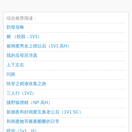
综合推荐阅读：
韵母攻略
赌 （校园，1V1）
被闺蜜男友上错以后（1V1 高H）
我的岳母苏沛真
上下左右
问路
快穿之精液收集之旅
三人行（1V2）
骚野狐狸精（NP 高H）
新婚夜和好闺蜜互换老公后（1V1 SC）
和闺蜜她哥酱酱酿酿的日常
咬你（1v1，H）