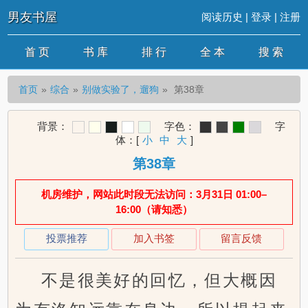
男友书屋
阅读历史
|
登录
|
注册
首 页
书 库
排 行
全 本
搜 索
首页
综合
别做实验了，遛狗
第38章
背景：
字色：
字
体：
[
小
中
大
]
第38章
机房维护，网站此时段无法访问：3月31日 01:00–
16:00（请知悉）
投票推荐
加入书签
留言反馈
不是很美好的回忆，但大概因