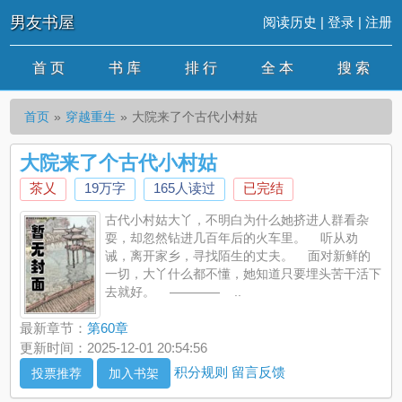
男友书屋
阅读历史
|
登录
|
注册
首 页
书 库
排 行
全 本
搜 索
首页
穿越重生
大院来了个古代小村姑
大院来了个古代小村姑
茶乂
19万字
165人读过
已完结
古代小村姑大丫，不明白为什么她挤进人群看杂
耍，却忽然钻进几百年后的火车里。 听从劝
诫，离开家乡，寻找陌生的丈夫。 面对新鲜的
一切，大丫什么都不懂，她知道只要埋头苦干活下
去就好。 ———— ..
最新章节：
第60章
更新时间：2025-12-01 20:54:56
积分规则
留言反馈
投票推荐
加入书架