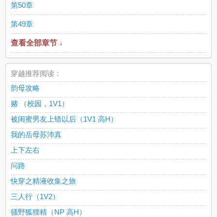
第50章
第49章
查看全部章节 ↓
穿越推荐阅读：
韵母攻略
赌 （校园，1V1）
被闺蜜男友上错以后（1V1 高H）
我的岳母苏沛真
上下左右
问路
快穿之精液收集之旅
三人行（1V2）
骚野狐狸精（NP 高H）